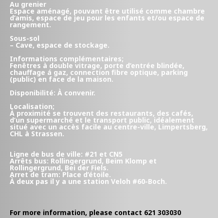
Au grenier
Espace aménagé, pouvant être utilisé comme chambre
d’amis, espace de jeu pour les enfants et/ou espace de
rangement.
Sous-sol
– Cave, espace de stockage.
Informations complémentaires;
Fenêtres à double vitrage, porte d’entrée blindée,
chauffage á gaz, connection fibre optique, parking
(public) en face de la maison.
Disponibilité: À convenir.
Localisation;
À proximité se trouvent des restaurants, des cafés,
d’un supermarché et le transport public, idéalement
situé avec un accès facile au centre-ville, Limpertsberg,
CHL à Strassen.
Ligne de bus de ville: #21 et CN5
Arrêts bus: Rollingergrund, Beim Klomp et
Rollingergrund, Bei der Fiels.
Arret de tram: Place d’étoile.
À deux pas il y a une station Veloh #60-Boch.
For more information, please contact 621 303030