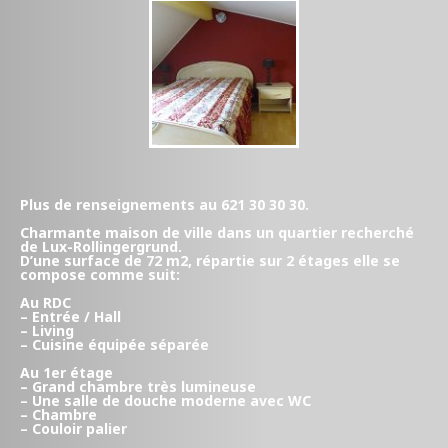
Plus de renseignements au 621 30 30 30.
Charmante maison de ville dans un quartier recherché
de Lux-Rollingergrund.
D’une surface de 72 m2, répartie sur 2 étages elle se
compose comme suit:
Au RDC
– Entrée / Hall
– Living
– Cuisine équipée séparée
Au 1er étage
– Grand chambre très lumineuse
– Une salle de douche moderne avec WC
– Chambre
– Couloir palier