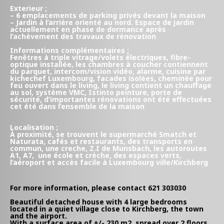
Exterieur ;
– 6 emplacements de parking privés devant la maison
– Jardin à l’arrière orienté au nord. Espace de jardin
actuellement en phase de dormance après
l’achèvement des travaux de rénovation
Informations complémentaires ;
Fenêtres à triple vitrage/volets électriques, fibre-
optique installée, les chambres à coucher contiennent
du parquet, intercom/vision vidéo, alarme, cuisine par
kichechef Luxembourg, facades isolées, cheminée pour
feu ouvert dans le living, le living contient un chauffage
au sol, système VMC, Istinto peinture, porte de
sécurité, d’importantes rénovations ont été effectuées
cet été dans l’ensemble de la maison
Localisation ;
À proximité, se trouvent le supermarché Smatch et
Naturata, cafés et restaurants, des transports en
commun, une creche, Z.I de Munsbach, les autoroutes
A1, A7, une école et crèche, des espaces verts,
l’aéroport et accès facile à Luxembourg ville/Kirchberg
For more information, please contact 621 303030
Beautiful detached house with 4 large bedrooms
located in a quiet village close to Kirchberg, the town
and the airport.
With a surface area of +/- 230 m2, spread over 2 floors,