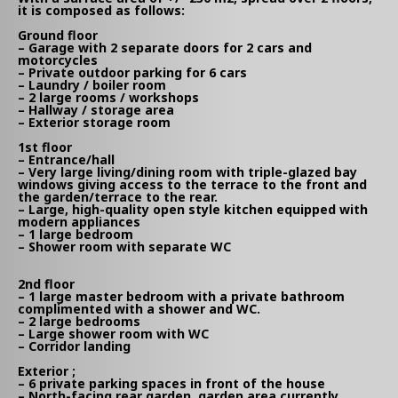
it is composed as follows:
Ground floor
– Garage with 2 separate doors for 2 cars and
motorcycles
– Private outdoor parking for 6 cars
– Laundry / boiler room
– 2 large rooms / workshops
– Hallway / storage area
– Exterior storage room
1st floor
– Entrance/hall
– Very large living/dining room with triple-glazed bay
windows giving access to the terrace to the front and
the garden/terrace to the rear.
– Large, high-quality open style kitchen equipped with
modern appliances
– 1 large bedroom
– Shower room with separate WC
2nd floor
– 1 large master bedroom with a private bathroom
complimented with a shower and WC.
– 2 large bedrooms
– Large shower room with WC
– Corridor landing
Exterior ;
– 6 private parking spaces in front of the house
– North-facing rear garden, garden area currently