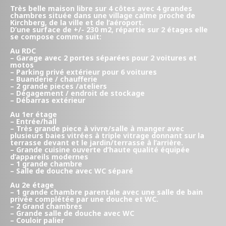
Très belle maison libre sur 4 côtes avec 4 grandes
chambres située dans une village calme proche de
Kirchberg, de la ville et de l’aéroport.
D’une surface de +/- 230 m2, répartie sur 2 étages elle
se compose comme suit:
Au RDC
– Garage avec 2 portes séparées pour 2 voitures et
motos
– Parking privé extérieur pour 6 voitures
– Buanderie / chaufferie
– 2 grande pieces /ateliers
– Dégagement / endroit de stockage
– Débarras extérieur
Au 1er étage
– Entrée/hall
– Très grande piece à vivre/salle à manger avec
plusieurs baies vitrées à triple vitrage donnant sur la
terrasse devant et le jardin/terrasse à l’arrière.
– Grande cuisine ouverte d’haute qualité équipée
d’appareils modernes
– 1 grande chambre
– Salle de douche avec WC séparé
Au 2e étage
– 1 grande chambre parentale avec une salle de bain
privée complétée par une douche et WC.
– 2 Grand chambres
– Grande salle de douche avec WC
– Couloir palier