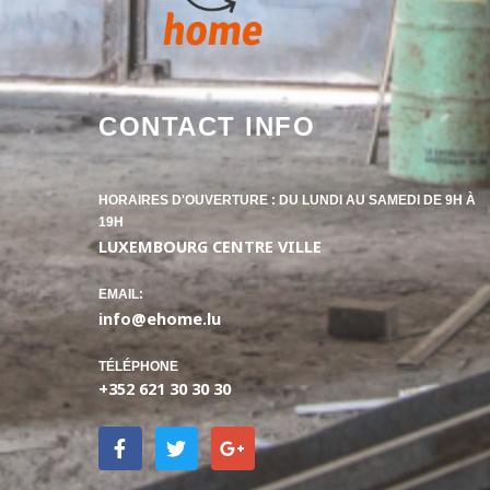
CONTACT INFO
HORAIRES D'OUVERTURE : DU LUNDI AU SAMEDI DE 9H À
19H
LUXEMBOURG CENTRE VILLE​
EMAIL:
info@ehome.lu
TÉLÉPHONE
+352 621 30 30 30